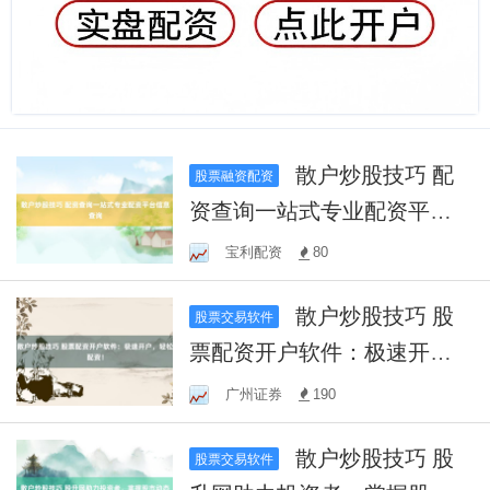
散户炒股技巧 配
股票融资配资
资查询一站式专业配资平台
信息查询
宝利配资
80
散户炒股技巧 股
股票交易软件
票配资开户软件：极速开
户，轻松配资！
广州证券
190
散户炒股技巧 股
股票交易软件