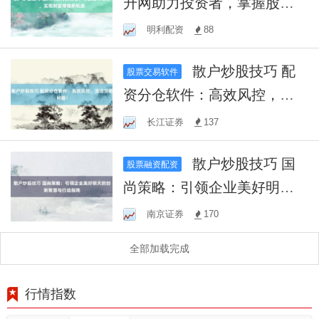
升网助力投资者，掌握股市
动态，实现财富增值新机遇
明利配资
88
散户炒股技巧 配
股票交易软件
资分仓软件：高效风控，灵
活交易利器！
长江证券
137
散户炒股技巧 国
股票融资配资
尚策略：引领企业美好明天
的创新智慧与行动指南
南京证券
170
全部加载完成
行情指数