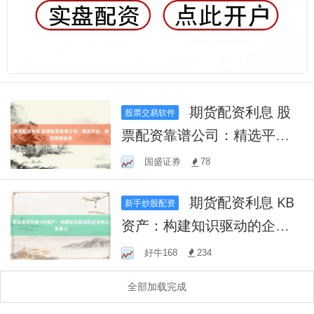
期货配资利息 股
股票交易软件
票配资靠谱公司：精选平
台，助您稳健投资
国盛证券
78
期货配资利息 KB
新手炒股配资
资产：构建知识驱动的企业
核心竞争力
好牛168
234
全部加载完成