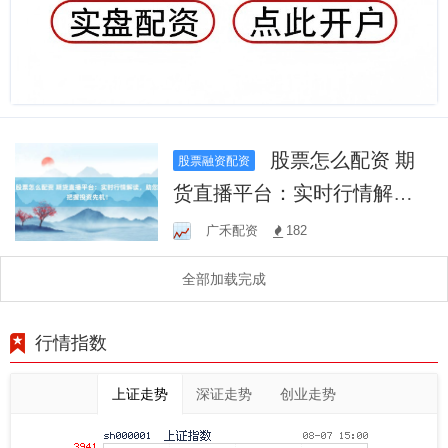
股票怎么配资 期
股票融资配资
货直播平台：实时行情解
读，助您把握投资先机！
广禾配资
182
全部加载完成
行情指数
上证走势
深证走势
创业走势