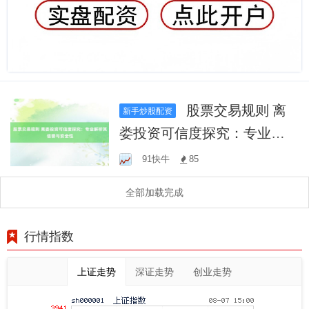
股票交易规则 离
新手炒股配资
娄投资可信度探究：专业解
析其信誉与安全性
91快牛
85
全部加载完成
行情指数
上证走势
深证走势
创业走势