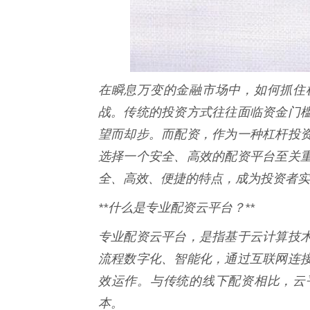
在瞬息万变的金融市场中，如何抓住
战。传统的投资方式往往面临资金门
望而却步。而配资，作为一种杠杆投
选择一个安全、高效的配资平台至关
全、高效、便捷的特点，成为投资者实
**什么是专业配资云平台？**
专业配资云平台，是指基于云计算技
流程数字化、智能化，通过互联网连
效运作。与传统的线下配资相比，云
本。