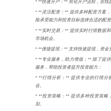
* **快速开户：** 简化开户流程，
* **灵活配资：** 提供多种配资
险承受能力和投资目标选择合适的配资
* **实时交易：** 提供实时行情数据
市场机会。
* **便捷提现：** 支持快速提现，
* **专业服务，助力增值：** 除
服务，帮助投资者提升投资能力：
* **行情分析：** 提供专业的行
会。
* **投资策略：** 提供多种投资
划。