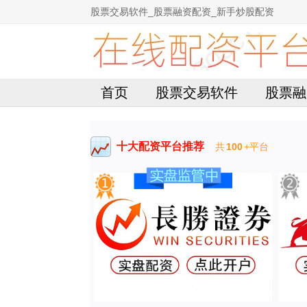
股票交易软件_股票融资配资_新手炒股配资
首页
股票交易软件
股票融
十大配资平台推荐
共
100
+平台