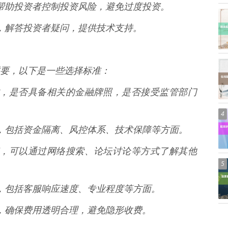
具，帮助投资者控制投资风险，避免过度投资。
客服，解答投资者疑问，提供技术支持。
要，以下是一些选择标准：
营资质，是否具备相关的金融牌照，是否接受监管部门
4
措施，包括资金隔离、风控体系、技术保障等方面。
户口碑，可以通过网络搜索、论坛讨论等方式了解其他
5
质量，包括客服响应速度、专业程度等方面。
标准，确保费用透明合理，避免隐形收费。