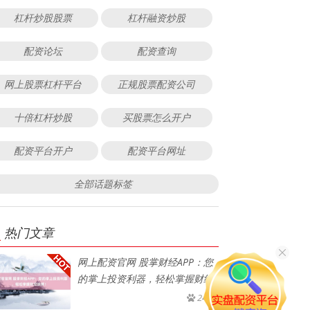
杠杆炒股股票
杠杆融资炒股
配资论坛
配资查询
网上股票杠杆平台
正规股票配资公司
十倍杠杆炒股
买股票怎么开户
配资平台开户
配资平台网址
全部话题标签
热门文章
网上配资官网 股掌财经APP：您
的掌上投资利器，轻松掌握财经
249