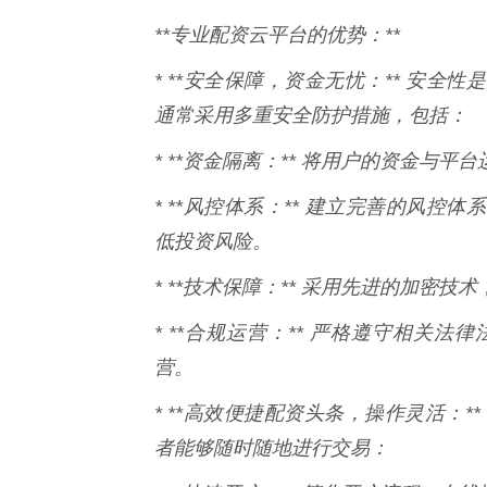
**专业配资云平台的优势：**
* **安全保障，资金无忧：** 安
通常采用多重安全防护措施，包括：
* **资金隔离：** 将用户的资金与
* **风控体系：** 建立完善的风
低投资风险。
* **技术保障：** 采用先进的加密
* **合规运营：** 严格遵守相关
营。
* **高效便捷配资头条，操作灵活：
者能够随时随地进行交易：