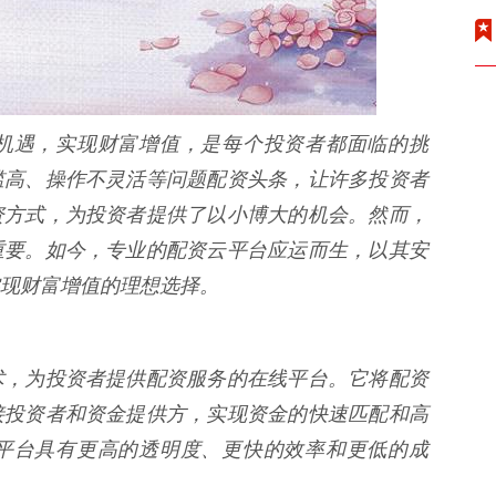
机遇，实现财富增值，是每个投资者都面临的挑
槛高、操作不灵活等问题配资头条，让许多投资者
资方式，为投资者提供了以小博大的机会。然而，
重要。如今，专业的配资云平台应运而生，以其安
现财富增值的理想选择。
术，为投资者提供配资服务的在线平台。它将配资
接投资者和资金提供方，实现资金的快速匹配和高
平台具有更高的透明度、更快的效率和更低的成