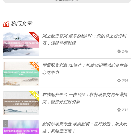
热门文章
网上配资官网 股掌财经APP：您的掌上投资利
器，轻松掌握财经
248
期货配资利息 KB资产：构建知识驱动的企业核
心竞争力
234
在线配资平台 一步到位：杠杆股票交易开通指
南，轻松开启投资新
231
4
配资炒股真专业 股票配资：杠杆炒股，放大收
益，风险需谨慎！